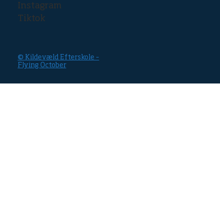
Instagram
Tiktok
© Kildevæld Efterskole –
Flying October