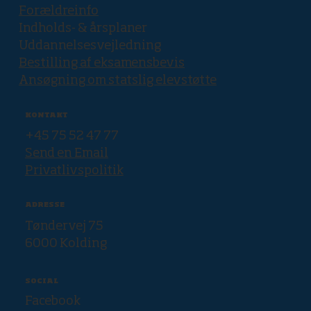
Forældreinfo
Indholds- & årsplaner
Uddannelsesvejledning
Bestilling af eksamensbevis
Ansøgning om statslig elevstøtte
KONTAKT
+45 75 52 47 77
Send en Email
Privatlivspolitik
ADRESSE
Tøndervej 75
6000 Kolding
SOCIAL
Facebook